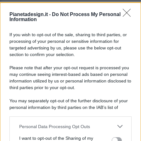
Pianetadesign.it -
Do Not Process My Personal
Information
If you wish to opt-out of the sale, sharing to third parties, or
processing of your personal or sensitive information for
targeted advertising by us, please use the below opt-out
© 2026 - Pianeta Design - P.IVA 04827280654 - Testata
section to confirm your selection.
Registrata Al Tribunale Di Nocera Inferiore N. 8/2020 - RG N.
1336/2020
Please note that after your opt-out request is processed you
ISCRIZIONE AL ROC N. 35792 – ISCRITTA ALL’ANSO
may continue seeing interest-based ads based on personal
(ASSOCIAZIONE NAZIONALE STAMPA ONLINE)
information utilized by us or personal information disclosed to
third parties prior to your opt-out.
PRIVACY E NOTIFICHE
You may separately opt-out of the further disclosure of your
personal information by third parties on the IAB’s list of
PREFERENZE PRIVACY
downstream participants.
MAPPA DEL SITO
Personal Data Processing Opt Outs
This information may also be disclosed by us to third parties
on the IAB’s List of Downstream Participants that may further
I want to opt-out of the Sharing of my
disclose it to other third parties.