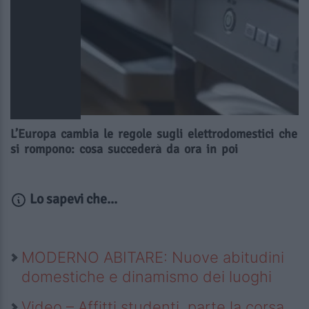
L’Europa cambia le regole sugli elettrodomestici che
si rompono: cosa succederà da ora in poi
Lo sapevi che...
MODERNO ABITARE: Nuove abitudini
domestiche e dinamismo dei luoghi
Video – Affitti studenti, parte la corsa