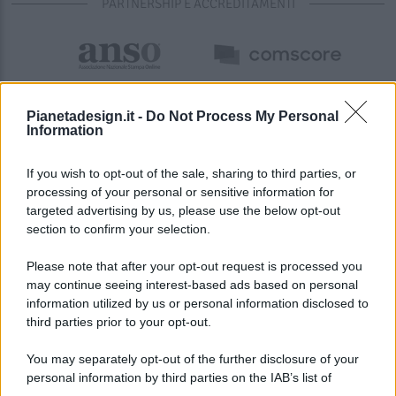
PARTNERSHIP E ACCREDITAMENTI
Pianetadesign.it -
Do Not Process My Personal
Information
If you wish to opt-out of the sale, sharing to third parties, or
processing of your personal or sensitive information for
targeted advertising by us, please use the below opt-out
© 2026 - Pianeta Design - P.IVA 04827280654 - Testata
section to confirm your selection.
Registrata Al Tribunale Di Nocera Inferiore N. 8/2020 - RG N.
1336/2020
Please note that after your opt-out request is processed you
ISCRIZIONE AL ROC N. 35792 – ISCRITTA ALL’ANSO
may continue seeing interest-based ads based on personal
(ASSOCIAZIONE NAZIONALE STAMPA ONLINE)
information utilized by us or personal information disclosed to
third parties prior to your opt-out.
PRIVACY E NOTIFICHE
You may separately opt-out of the further disclosure of your
personal information by third parties on the IAB’s list of
PREFERENZE PRIVACY