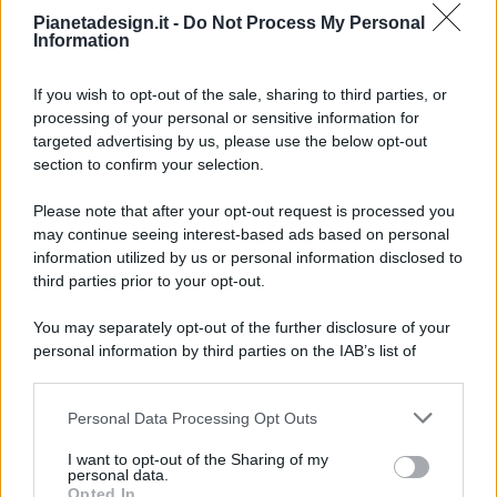
Pianetadesign.it -
Do Not Process My Personal
Information
If you wish to opt-out of the sale, sharing to third parties, or
processing of your personal or sensitive information for
targeted advertising by us, please use the below opt-out
© 2026 - Pianeta Design - P.IVA 04827280654 - Testata
section to confirm your selection.
Registrata Al Tribunale Di Nocera Inferiore N. 8/2020 - RG N.
1336/2020
Please note that after your opt-out request is processed you
ISCRIZIONE AL ROC N. 35792 – ISCRITTA ALL’ANSO
may continue seeing interest-based ads based on personal
(ASSOCIAZIONE NAZIONALE STAMPA ONLINE)
information utilized by us or personal information disclosed to
third parties prior to your opt-out.
PRIVACY E NOTIFICHE
You may separately opt-out of the further disclosure of your
personal information by third parties on the IAB’s list of
PREFERENZE PRIVACY
downstream participants.
MAPPA DEL SITO
Personal Data Processing Opt Outs
This information may also be disclosed by us to third parties
on the IAB’s List of Downstream Participants that may further
I want to opt-out of the Sharing of my
disclose it to other third parties.
personal data.
Opted In