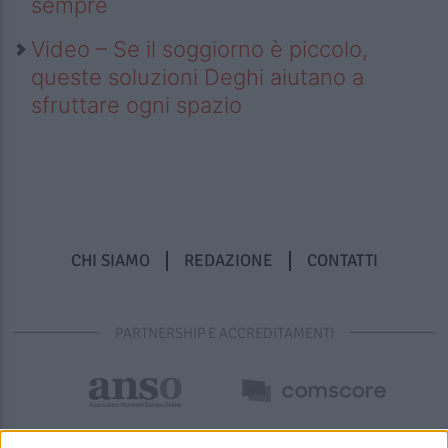
sempre
Video – Se il soggiorno è piccolo,
queste soluzioni Deghi aiutano a
sfruttare ogni spazio
CHI SIAMO
REDAZIONE
CONTATTI
PARTNERSHIP E ACCREDITAMENTI