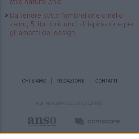
stile natural chic
Da tenere sotto l’ombrellone o nello
zaino, 5 libri (più uno) di ispirazione per
gli amanti del design
CHI SIAMO
REDAZIONE
CONTATTI
PARTNERSHIP E ACCREDITAMENTI