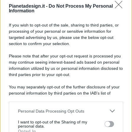
Pianetadesign.it -
Do Not Process My Personal
Information
If you wish to opt-out of the sale, sharing to third parties, or
processing of your personal or sensitive information for
targeted advertising by us, please use the below opt-out
© 2026 - Pianeta Design - P.IVA 04827280654 - Testata
section to confirm your selection.
Registrata Al Tribunale Di Nocera Inferiore N. 8/2020 - RG N.
1336/2020
Please note that after your opt-out request is processed you
ISCRIZIONE AL ROC N. 35792 – ISCRITTA ALL’ANSO
may continue seeing interest-based ads based on personal
(ASSOCIAZIONE NAZIONALE STAMPA ONLINE)
information utilized by us or personal information disclosed to
third parties prior to your opt-out.
PRIVACY E NOTIFICHE
You may separately opt-out of the further disclosure of your
personal information by third parties on the IAB’s list of
PREFERENZE PRIVACY
downstream participants.
MAPPA DEL SITO
Personal Data Processing Opt Outs
This information may also be disclosed by us to third parties
on the IAB’s List of Downstream Participants that may further
I want to opt-out of the Sharing of my
disclose it to other third parties.
personal data.
Opted In