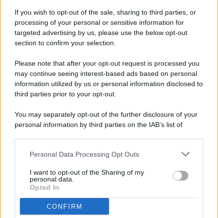
If you wish to opt-out of the sale, sharing to third parties, or
processing of your personal or sensitive information for
targeted advertising by us, please use the below opt-out
© 2026 - Pianeta Design - P.IVA 04827280654 - Testata
section to confirm your selection.
Registrata Al Tribunale Di Nocera Inferiore N. 8/2020 - RG N.
1336/2020
Please note that after your opt-out request is processed you
ISCRIZIONE AL ROC N. 35792 – ISCRITTA ALL’ANSO
may continue seeing interest-based ads based on personal
(ASSOCIAZIONE NAZIONALE STAMPA ONLINE)
information utilized by us or personal information disclosed to
third parties prior to your opt-out.
PRIVACY E NOTIFICHE
You may separately opt-out of the further disclosure of your
personal information by third parties on the IAB’s list of
PREFERENZE PRIVACY
downstream participants.
MAPPA DEL SITO
Personal Data Processing Opt Outs
This information may also be disclosed by us to third parties
on the IAB’s List of Downstream Participants that may further
I want to opt-out of the Sharing of my
disclose it to other third parties.
personal data.
Opted In
CONFIRM