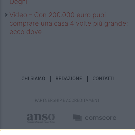
Deghi
Video – Con 200.000 euro puoi
comprare una casa 4 volte più grande:
ecco dove
CHI SIAMO
REDAZIONE
CONTATTI
PARTNERSHIP E ACCREDITAMENTI