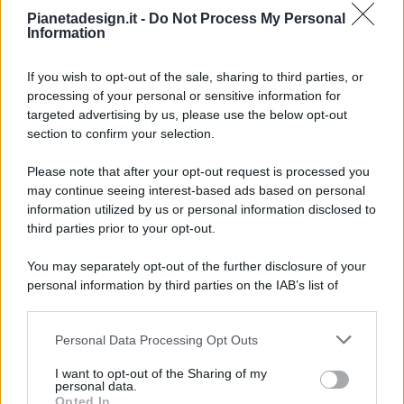
Pianetadesign.it -
Do Not Process My Personal
Information
If you wish to opt-out of the sale, sharing to third parties, or
processing of your personal or sensitive information for
targeted advertising by us, please use the below opt-out
© 2026 - Pianeta Design - P.IVA 04827280654 - Testata
section to confirm your selection.
Registrata Al Tribunale Di Nocera Inferiore N. 8/2020 - RG N.
1336/2020
Please note that after your opt-out request is processed you
ISCRIZIONE AL ROC N. 35792 – ISCRITTA ALL’ANSO
may continue seeing interest-based ads based on personal
(ASSOCIAZIONE NAZIONALE STAMPA ONLINE)
information utilized by us or personal information disclosed to
third parties prior to your opt-out.
PRIVACY E NOTIFICHE
You may separately opt-out of the further disclosure of your
personal information by third parties on the IAB’s list of
PREFERENZE PRIVACY
downstream participants.
MAPPA DEL SITO
Personal Data Processing Opt Outs
This information may also be disclosed by us to third parties
on the IAB’s List of Downstream Participants that may further
I want to opt-out of the Sharing of my
disclose it to other third parties.
personal data.
Opted In