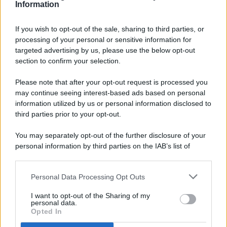
Information
If you wish to opt-out of the sale, sharing to third parties, or
processing of your personal or sensitive information for
targeted advertising by us, please use the below opt-out
© 2026 - Pianeta Design - P.IVA 04827280654 - Testata
section to confirm your selection.
Registrata Al Tribunale Di Nocera Inferiore N. 8/2020 - RG N.
1336/2020
Please note that after your opt-out request is processed you
ISCRIZIONE AL ROC N. 35792 – ISCRITTA ALL’ANSO
may continue seeing interest-based ads based on personal
(ASSOCIAZIONE NAZIONALE STAMPA ONLINE)
information utilized by us or personal information disclosed to
third parties prior to your opt-out.
PRIVACY E NOTIFICHE
You may separately opt-out of the further disclosure of your
personal information by third parties on the IAB’s list of
PREFERENZE PRIVACY
downstream participants.
MAPPA DEL SITO
Personal Data Processing Opt Outs
This information may also be disclosed by us to third parties
on the IAB’s List of Downstream Participants that may further
I want to opt-out of the Sharing of my
disclose it to other third parties.
personal data.
Opted In