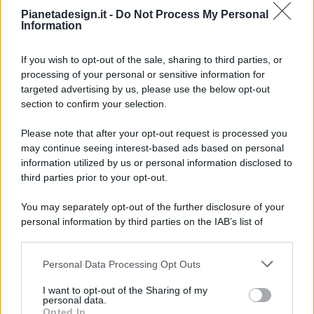
Pianetadesign.it -
Do Not Process My Personal
Information
If you wish to opt-out of the sale, sharing to third parties, or
processing of your personal or sensitive information for
targeted advertising by us, please use the below opt-out
© 2026 - Pianeta Design - P.IVA 04827280654 - Testata
section to confirm your selection.
Registrata Al Tribunale Di Nocera Inferiore N. 8/2020 - RG N.
1336/2020
Please note that after your opt-out request is processed you
ISCRIZIONE AL ROC N. 35792 – ISCRITTA ALL’ANSO
may continue seeing interest-based ads based on personal
(ASSOCIAZIONE NAZIONALE STAMPA ONLINE)
information utilized by us or personal information disclosed to
third parties prior to your opt-out.
PRIVACY E NOTIFICHE
You may separately opt-out of the further disclosure of your
personal information by third parties on the IAB’s list of
PREFERENZE PRIVACY
downstream participants.
MAPPA DEL SITO
Personal Data Processing Opt Outs
This information may also be disclosed by us to third parties
on the IAB’s List of Downstream Participants that may further
I want to opt-out of the Sharing of my
disclose it to other third parties.
personal data.
Opted In