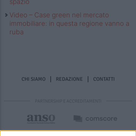
spazio
Video – Case green nel mercato
immobiliare: in questa regione vanno a
ruba
CHI SIAMO
REDAZIONE
CONTATTI
PARTNERSHIP E ACCREDITAMENTI