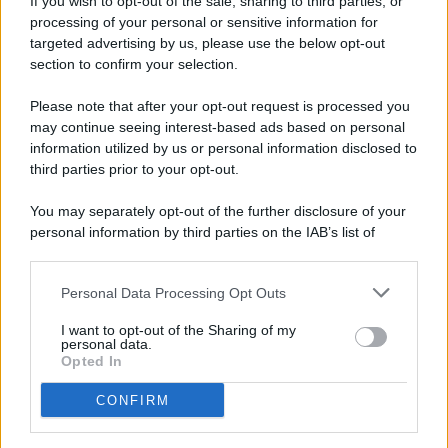
If you wish to opt-out of the sale, sharing to third parties, or
processing of your personal or sensitive information for
targeted advertising by us, please use the below opt-out
© 2026 - Pianeta Design - P.IVA 04827280654 - Testata
section to confirm your selection.
Registrata Al Tribunale Di Nocera Inferiore N. 8/2020 - RG N.
1336/2020
Please note that after your opt-out request is processed you
ISCRIZIONE AL ROC N. 35792 – ISCRITTA ALL’ANSO
may continue seeing interest-based ads based on personal
(ASSOCIAZIONE NAZIONALE STAMPA ONLINE)
information utilized by us or personal information disclosed to
third parties prior to your opt-out.
PRIVACY E NOTIFICHE
You may separately opt-out of the further disclosure of your
personal information by third parties on the IAB’s list of
PREFERENZE PRIVACY
downstream participants.
MAPPA DEL SITO
Personal Data Processing Opt Outs
This information may also be disclosed by us to third parties
on the IAB’s List of Downstream Participants that may further
I want to opt-out of the Sharing of my
disclose it to other third parties.
personal data.
Opted In
CONFIRM