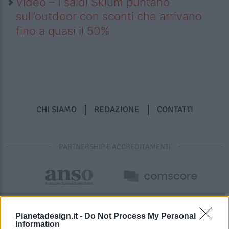
Video – I saldi Sklum puntano
sull’outdoor con sconti che arrivano
fino a quasi il 50%
CHI SIAMO
REDAZIONE
CONTATTI
PARTNERSHIP E ACCREDITAMENTI
Pianetadesign.it -
Do Not Process My Personal
Information