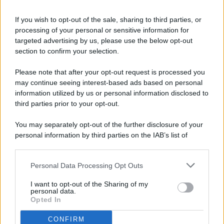
If you wish to opt-out of the sale, sharing to third parties, or
processing of your personal or sensitive information for
targeted advertising by us, please use the below opt-out
© 2026 - Pianeta Design - P.IVA 04827280654 - Testata
section to confirm your selection.
Registrata Al Tribunale Di Nocera Inferiore N. 8/2020 - RG N.
1336/2020
Please note that after your opt-out request is processed you
ISCRIZIONE AL ROC N. 35792 – ISCRITTA ALL’ANSO
may continue seeing interest-based ads based on personal
(ASSOCIAZIONE NAZIONALE STAMPA ONLINE)
information utilized by us or personal information disclosed to
third parties prior to your opt-out.
PRIVACY E NOTIFICHE
You may separately opt-out of the further disclosure of your
personal information by third parties on the IAB’s list of
PREFERENZE PRIVACY
downstream participants.
MAPPA DEL SITO
Personal Data Processing Opt Outs
This information may also be disclosed by us to third parties
on the IAB’s List of Downstream Participants that may further
I want to opt-out of the Sharing of my
disclose it to other third parties.
personal data.
Opted In
CONFIRM