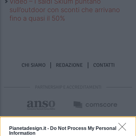
Video – I saldi Sklum puntano
sull’outdoor con sconti che arrivano
fino a quasi il 50%
CHI SIAMO
REDAZIONE
CONTATTI
PARTNERSHIP E ACCREDITAMENTI
Pianetadesign.it -
Do Not Process My Personal
Information