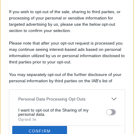
If you wish to opt-out of the sale, sharing to third parties, or
processing of your personal or sensitive information for
targeted advertising by us, please use the below opt-out
© 2026 - Pianeta Design - P.IVA 04827280654 - Testata
section to confirm your selection.
Registrata Al Tribunale Di Nocera Inferiore N. 8/2020 - RG N.
1336/2020
Please note that after your opt-out request is processed you
ISCRIZIONE AL ROC N. 35792 – ISCRITTA ALL’ANSO
may continue seeing interest-based ads based on personal
(ASSOCIAZIONE NAZIONALE STAMPA ONLINE)
information utilized by us or personal information disclosed to
third parties prior to your opt-out.
PRIVACY E NOTIFICHE
You may separately opt-out of the further disclosure of your
personal information by third parties on the IAB’s list of
PREFERENZE PRIVACY
downstream participants.
MAPPA DEL SITO
Personal Data Processing Opt Outs
This information may also be disclosed by us to third parties
on the IAB’s List of Downstream Participants that may further
I want to opt-out of the Sharing of my
disclose it to other third parties.
personal data.
Opted In
CONFIRM