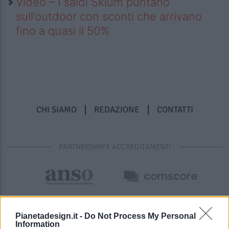
Video – I saldi Sklum puntano
sull’outdoor con sconti che arrivano
fino a quasi il 50%
CHI SIAMO
REDAZIONE
CONTATTI
PARTNERSHIP E ACCREDITAMENTI
Pianetadesign.it -
Do Not Process My Personal
Information