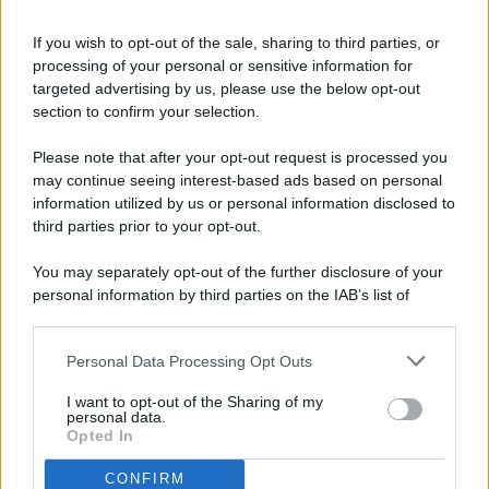
If you wish to opt-out of the sale, sharing to third parties, or
processing of your personal or sensitive information for
targeted advertising by us, please use the below opt-out
© 2026 - Pianeta Design - P.IVA 04827280654 - Testata
section to confirm your selection.
Registrata Al Tribunale Di Nocera Inferiore N. 8/2020 - RG N.
1336/2020
Please note that after your opt-out request is processed you
ISCRIZIONE AL ROC N. 35792 – ISCRITTA ALL’ANSO
may continue seeing interest-based ads based on personal
(ASSOCIAZIONE NAZIONALE STAMPA ONLINE)
information utilized by us or personal information disclosed to
third parties prior to your opt-out.
PRIVACY E NOTIFICHE
You may separately opt-out of the further disclosure of your
personal information by third parties on the IAB’s list of
PREFERENZE PRIVACY
downstream participants.
MAPPA DEL SITO
Personal Data Processing Opt Outs
This information may also be disclosed by us to third parties
on the IAB’s List of Downstream Participants that may further
I want to opt-out of the Sharing of my
disclose it to other third parties.
personal data.
Opted In
CONFIRM