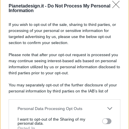
Pianetadesign.it -
Do Not Process My Personal
Information
If you wish to opt-out of the sale, sharing to third parties, or
processing of your personal or sensitive information for
targeted advertising by us, please use the below opt-out
© 2026 - Pianeta Design - P.IVA 04827280654 - Testata
section to confirm your selection.
Registrata Al Tribunale Di Nocera Inferiore N. 8/2020 - RG N.
1336/2020
Please note that after your opt-out request is processed you
ISCRIZIONE AL ROC N. 35792 – ISCRITTA ALL’ANSO
may continue seeing interest-based ads based on personal
(ASSOCIAZIONE NAZIONALE STAMPA ONLINE)
information utilized by us or personal information disclosed to
third parties prior to your opt-out.
PRIVACY E NOTIFICHE
You may separately opt-out of the further disclosure of your
personal information by third parties on the IAB’s list of
PREFERENZE PRIVACY
downstream participants.
MAPPA DEL SITO
Personal Data Processing Opt Outs
This information may also be disclosed by us to third parties
on the IAB’s List of Downstream Participants that may further
I want to opt-out of the Sharing of my
disclose it to other third parties.
personal data.
Opted In