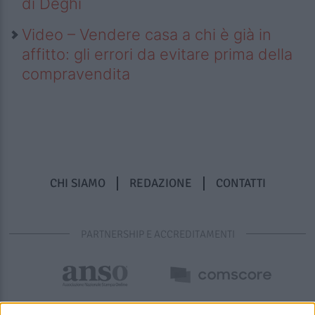
di Deghi
Video – Vendere casa a chi è già in
affitto: gli errori da evitare prima della
compravendita
CHI SIAMO
REDAZIONE
CONTATTI
PARTNERSHIP E ACCREDITAMENTI