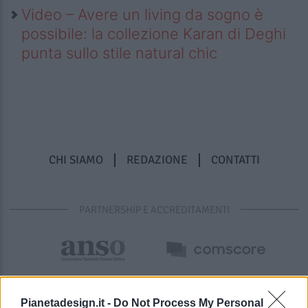
Video – Avere un living da sogno è
possibile: la collezione Karan di Deghi
punta sullo stile natural chic
CHI SIAMO
REDAZIONE
CONTATTI
PARTNERSHIP E ACCREDITAMENTI
Pianetadesign.it -
Do Not Process My Personal