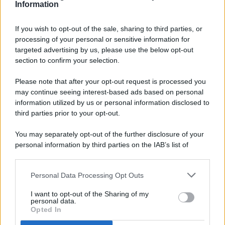
Information
If you wish to opt-out of the sale, sharing to third parties, or
processing of your personal or sensitive information for
targeted advertising by us, please use the below opt-out
© 2026 - Pianeta Design - P.IVA 04827280654 - Testata
section to confirm your selection.
Registrata Al Tribunale Di Nocera Inferiore N. 8/2020 - RG N.
1336/2020
Please note that after your opt-out request is processed you
ISCRIZIONE AL ROC N. 35792 – ISCRITTA ALL’ANSO
may continue seeing interest-based ads based on personal
(ASSOCIAZIONE NAZIONALE STAMPA ONLINE)
information utilized by us or personal information disclosed to
third parties prior to your opt-out.
PRIVACY E NOTIFICHE
You may separately opt-out of the further disclosure of your
personal information by third parties on the IAB’s list of
PREFERENZE PRIVACY
downstream participants.
MAPPA DEL SITO
Personal Data Processing Opt Outs
This information may also be disclosed by us to third parties
on the IAB’s List of Downstream Participants that may further
I want to opt-out of the Sharing of my
disclose it to other third parties.
personal data.
Opted In