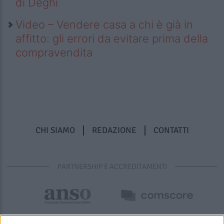
di Deghi
Video – Vendere casa a chi è già in
affitto: gli errori da evitare prima della
compravendita
CHI SIAMO
REDAZIONE
CONTATTI
PARTNERSHIP E ACCREDITAMENTI