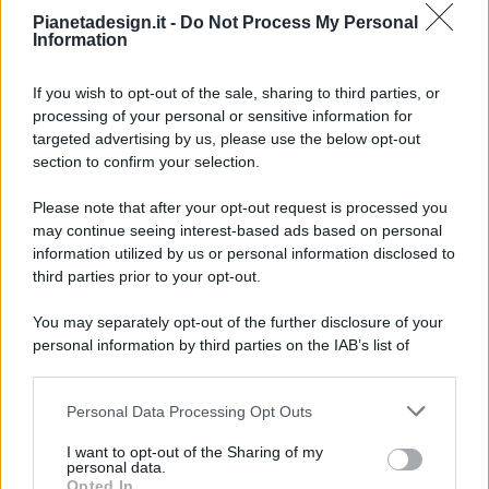
Pianetadesign.it -
Do Not Process My Personal
Information
If you wish to opt-out of the sale, sharing to third parties, or
processing of your personal or sensitive information for
targeted advertising by us, please use the below opt-out
© 2026 - Pianeta Design - P.IVA 04827280654 - Testata
section to confirm your selection.
Registrata Al Tribunale Di Nocera Inferiore N. 8/2020 - RG N.
1336/2020
Please note that after your opt-out request is processed you
ISCRIZIONE AL ROC N. 35792 – ISCRITTA ALL’ANSO
may continue seeing interest-based ads based on personal
(ASSOCIAZIONE NAZIONALE STAMPA ONLINE)
information utilized by us or personal information disclosed to
third parties prior to your opt-out.
PRIVACY E NOTIFICHE
You may separately opt-out of the further disclosure of your
personal information by third parties on the IAB’s list of
PREFERENZE PRIVACY
downstream participants.
MAPPA DEL SITO
Personal Data Processing Opt Outs
This information may also be disclosed by us to third parties
on the IAB’s List of Downstream Participants that may further
I want to opt-out of the Sharing of my
disclose it to other third parties.
personal data.
Opted In