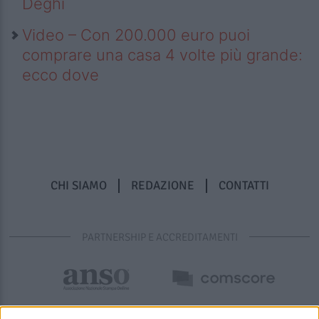
Deghi
Video – Con 200.000 euro puoi
comprare una casa 4 volte più grande:
ecco dove
CHI SIAMO
REDAZIONE
CONTATTI
PARTNERSHIP E ACCREDITAMENTI