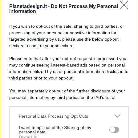
Pianetadesign.it -
Do Not Process My Personal
Information
If you wish to opt-out of the sale, sharing to third parties, or
processing of your personal or sensitive information for
targeted advertising by us, please use the below opt-out
© 2026 - Pianeta Design - P.IVA 04827280654 - Testata
section to confirm your selection.
Registrata Al Tribunale Di Nocera Inferiore N. 8/2020 - RG N.
1336/2020
Please note that after your opt-out request is processed you
ISCRIZIONE AL ROC N. 35792 – ISCRITTA ALL’ANSO
may continue seeing interest-based ads based on personal
(ASSOCIAZIONE NAZIONALE STAMPA ONLINE)
information utilized by us or personal information disclosed to
third parties prior to your opt-out.
PRIVACY E NOTIFICHE
You may separately opt-out of the further disclosure of your
personal information by third parties on the IAB’s list of
PREFERENZE PRIVACY
downstream participants.
MAPPA DEL SITO
Personal Data Processing Opt Outs
This information may also be disclosed by us to third parties
on the IAB’s List of Downstream Participants that may further
I want to opt-out of the Sharing of my
disclose it to other third parties.
personal data.
Opted In