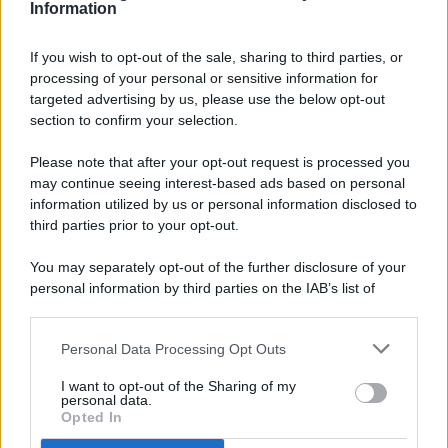
Information
If you wish to opt-out of the sale, sharing to third parties, or
processing of your personal or sensitive information for
targeted advertising by us, please use the below opt-out
© 2026 - Pianeta Design - P.IVA 04827280654 - Testata
section to confirm your selection.
Registrata Al Tribunale Di Nocera Inferiore N. 8/2020 - RG N.
1336/2020
Please note that after your opt-out request is processed you
ISCRIZIONE AL ROC N. 35792 – ISCRITTA ALL’ANSO
may continue seeing interest-based ads based on personal
(ASSOCIAZIONE NAZIONALE STAMPA ONLINE)
information utilized by us or personal information disclosed to
third parties prior to your opt-out.
PRIVACY E NOTIFICHE
You may separately opt-out of the further disclosure of your
personal information by third parties on the IAB’s list of
PREFERENZE PRIVACY
downstream participants.
MAPPA DEL SITO
Personal Data Processing Opt Outs
This information may also be disclosed by us to third parties
on the IAB’s List of Downstream Participants that may further
I want to opt-out of the Sharing of my
disclose it to other third parties.
personal data.
Opted In