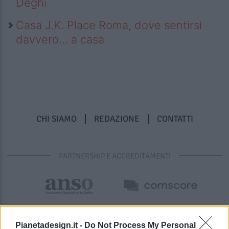
Deghi
Casa J.K. Place Roma, dove sentirsi
davvero… a casa
CHI SIAMO
REDAZIONE
CONTATTI
PARTNERSHIP E ACCREDITAMENTI
Pianetadesign.it -
Do Not Process My Personal