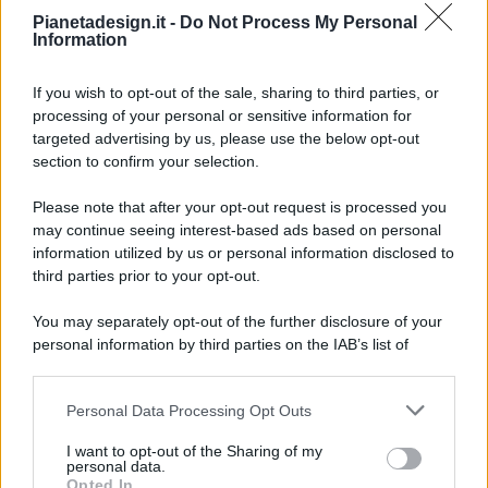
Pianetadesign.it -
Do Not Process My Personal
Information
If you wish to opt-out of the sale, sharing to third parties, or
processing of your personal or sensitive information for
targeted advertising by us, please use the below opt-out
© 2026 - Pianeta Design - P.IVA 04827280654 - Testata
section to confirm your selection.
Registrata Al Tribunale Di Nocera Inferiore N. 8/2020 - RG N.
1336/2020
Please note that after your opt-out request is processed you
ISCRIZIONE AL ROC N. 35792 – ISCRITTA ALL’ANSO
may continue seeing interest-based ads based on personal
(ASSOCIAZIONE NAZIONALE STAMPA ONLINE)
information utilized by us or personal information disclosed to
third parties prior to your opt-out.
PRIVACY E NOTIFICHE
You may separately opt-out of the further disclosure of your
personal information by third parties on the IAB’s list of
PREFERENZE PRIVACY
downstream participants.
MAPPA DEL SITO
Personal Data Processing Opt Outs
This information may also be disclosed by us to third parties
on the IAB’s List of Downstream Participants that may further
I want to opt-out of the Sharing of my
disclose it to other third parties.
personal data.
Opted In