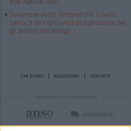
stile natural chic
Da tenere sotto l’ombrellone o nello
zaino, 5 libri (più uno) di ispirazione per
gli amanti del design
CHI SIAMO
REDAZIONE
CONTATTI
PARTNERSHIP E ACCREDITAMENTI