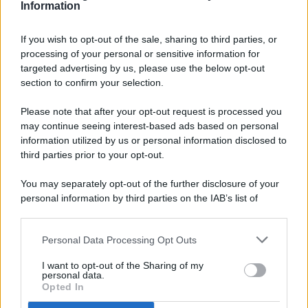
Information
If you wish to opt-out of the sale, sharing to third parties, or
processing of your personal or sensitive information for
targeted advertising by us, please use the below opt-out
© 2026 - Pianeta Design - P.IVA 04827280654 - Testata
section to confirm your selection.
Registrata Al Tribunale Di Nocera Inferiore N. 8/2020 - RG N.
1336/2020
Please note that after your opt-out request is processed you
ISCRIZIONE AL ROC N. 35792 – ISCRITTA ALL’ANSO
may continue seeing interest-based ads based on personal
(ASSOCIAZIONE NAZIONALE STAMPA ONLINE)
information utilized by us or personal information disclosed to
third parties prior to your opt-out.
PRIVACY E NOTIFICHE
You may separately opt-out of the further disclosure of your
personal information by third parties on the IAB’s list of
PREFERENZE PRIVACY
downstream participants.
MAPPA DEL SITO
Personal Data Processing Opt Outs
This information may also be disclosed by us to third parties
on the IAB’s List of Downstream Participants that may further
I want to opt-out of the Sharing of my
disclose it to other third parties.
personal data.
Opted In