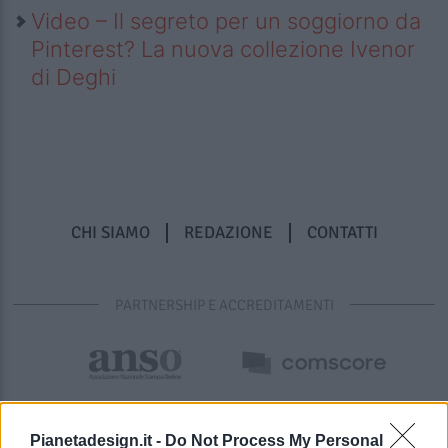
Video – Il segreto per un soggiorno da
Pinterest? La nuova collezione Ivenor
di Deghi
CHI SIAMO
REDAZIONE
CONTATTI
PARTNERSHIP E ACCREDITAMENTI
Pianetadesign.it -
Do Not Process My Personal