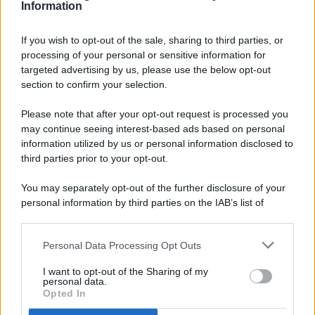
Information
If you wish to opt-out of the sale, sharing to third parties, or
processing of your personal or sensitive information for
targeted advertising by us, please use the below opt-out
© 2026 - Pianeta Design - P.IVA 04827280654 - Testata
section to confirm your selection.
Registrata Al Tribunale Di Nocera Inferiore N. 8/2020 - RG N.
1336/2020
Please note that after your opt-out request is processed you
ISCRIZIONE AL ROC N. 35792 – ISCRITTA ALL’ANSO
may continue seeing interest-based ads based on personal
(ASSOCIAZIONE NAZIONALE STAMPA ONLINE)
information utilized by us or personal information disclosed to
third parties prior to your opt-out.
PRIVACY E NOTIFICHE
You may separately opt-out of the further disclosure of your
personal information by third parties on the IAB’s list of
PREFERENZE PRIVACY
downstream participants.
MAPPA DEL SITO
Personal Data Processing Opt Outs
This information may also be disclosed by us to third parties
on the IAB’s List of Downstream Participants that may further
I want to opt-out of the Sharing of my
disclose it to other third parties.
personal data.
Opted In