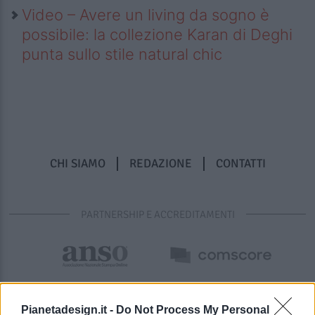
Video – Avere un living da sogno è
possibile: la collezione Karan di Deghi
punta sullo stile natural chic
CHI SIAMO
REDAZIONE
CONTATTI
PARTNERSHIP E ACCREDITAMENTI
Pianetadesign.it -
Do Not Process My Personal