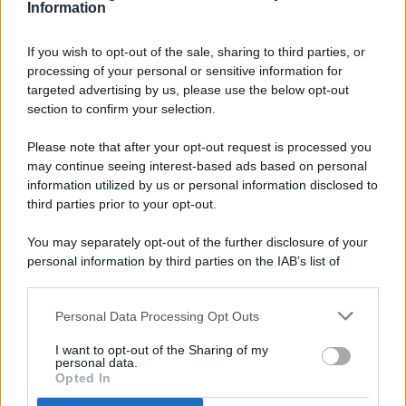
Information
If you wish to opt-out of the sale, sharing to third parties, or
processing of your personal or sensitive information for
targeted advertising by us, please use the below opt-out
© 2026 - Pianeta Design - P.IVA 04827280654 - Testata
section to confirm your selection.
Registrata Al Tribunale Di Nocera Inferiore N. 8/2020 - RG N.
1336/2020
Please note that after your opt-out request is processed you
ISCRIZIONE AL ROC N. 35792 – ISCRITTA ALL’ANSO
may continue seeing interest-based ads based on personal
(ASSOCIAZIONE NAZIONALE STAMPA ONLINE)
information utilized by us or personal information disclosed to
third parties prior to your opt-out.
PRIVACY E NOTIFICHE
You may separately opt-out of the further disclosure of your
personal information by third parties on the IAB’s list of
PREFERENZE PRIVACY
downstream participants.
MAPPA DEL SITO
Personal Data Processing Opt Outs
This information may also be disclosed by us to third parties
on the IAB’s List of Downstream Participants that may further
I want to opt-out of the Sharing of my
disclose it to other third parties.
personal data.
Opted In