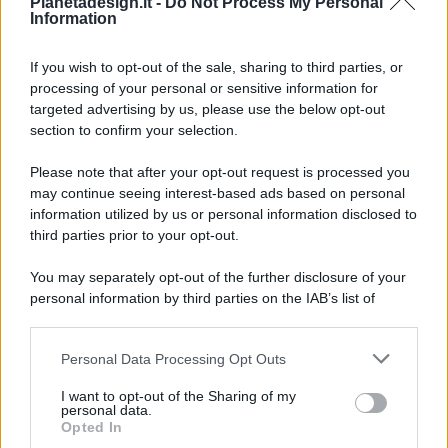
Pianetadesign.it -
Do Not Process My Personal
Information
If you wish to opt-out of the sale, sharing to third parties, or
processing of your personal or sensitive information for
targeted advertising by us, please use the below opt-out
© 2026 - Pianeta Design - P.IVA 04827280654 - Testata
section to confirm your selection.
Registrata Al Tribunale Di Nocera Inferiore N. 8/2020 - RG N.
1336/2020
Please note that after your opt-out request is processed you
ISCRIZIONE AL ROC N. 35792 – ISCRITTA ALL’ANSO
may continue seeing interest-based ads based on personal
(ASSOCIAZIONE NAZIONALE STAMPA ONLINE)
information utilized by us or personal information disclosed to
third parties prior to your opt-out.
PRIVACY E NOTIFICHE
You may separately opt-out of the further disclosure of your
personal information by third parties on the IAB’s list of
PREFERENZE PRIVACY
downstream participants.
MAPPA DEL SITO
Personal Data Processing Opt Outs
This information may also be disclosed by us to third parties
on the IAB’s List of Downstream Participants that may further
I want to opt-out of the Sharing of my
disclose it to other third parties.
personal data.
Opted In