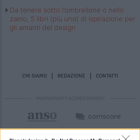
Da tenere sotto l’ombrellone o nello
zaino, 5 libri (più uno) di ispirazione per
gli amanti del design
CHI SIAMO
REDAZIONE
CONTATTI
PARTNERSHIP E ACCREDITAMENTI