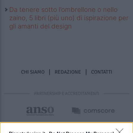
Da tenere sotto l’ombrellone o nello
zaino, 5 libri (più uno) di ispirazione per
gli amanti del design
CHI SIAMO
REDAZIONE
CONTATTI
PARTNERSHIP E ACCREDITAMENTI