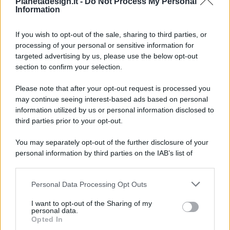
Pianetadesign.it -
Do Not Process My Personal
Information
If you wish to opt-out of the sale, sharing to third parties, or
processing of your personal or sensitive information for
targeted advertising by us, please use the below opt-out
© 2026 - Pianeta Design - P.IVA 04827280654 - Testata
section to confirm your selection.
Registrata Al Tribunale Di Nocera Inferiore N. 8/2020 - RG N.
1336/2020
Please note that after your opt-out request is processed you
ISCRIZIONE AL ROC N. 35792 – ISCRITTA ALL’ANSO
may continue seeing interest-based ads based on personal
(ASSOCIAZIONE NAZIONALE STAMPA ONLINE)
information utilized by us or personal information disclosed to
third parties prior to your opt-out.
PRIVACY E NOTIFICHE
You may separately opt-out of the further disclosure of your
personal information by third parties on the IAB’s list of
PREFERENZE PRIVACY
downstream participants.
MAPPA DEL SITO
Personal Data Processing Opt Outs
This information may also be disclosed by us to third parties
on the IAB’s List of Downstream Participants that may further
I want to opt-out of the Sharing of my
disclose it to other third parties.
personal data.
Opted In