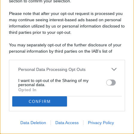
section to confirm your selection.
Fim, Summer Sign, coll. Ambience
Please note that after your opt-out request is processed you
may continue seeing interest-based ads based on personal
L’idea del designer
Riccardo Giovanetti
è semplice
information utilized by us or personal information disclosed to
third parties prior to your opt-out.
e per questo brillante: trasformare l’ombrellone da
elemento passivo di protezione solare a vera
You may separately opt-out of the further disclosure of your
architettura luminosa.
Summer Sign di Fim,
personal information by third parties on the IAB’s list of
downstream participants.
reinterpretazione del modello
Plant della
collezione Ambience (967arch
), integra nel
Personal Data Processing Opt Outs
This information may also be disclosed by us to third parties
on the IAB’s List of Downstream Participants that may further
cappello una luce led: di giorno ripara dai raggi del
I want to opt-out of the Sharing of my
disclose it to other third parties.
personal data.
sole, al tramonto illumina la sera con un tocco
Opted In
poetico ribaltando la natura archetipa
CONFIRM
dell’ombrellone. Una piccola inversione narrativa
che ci ricorda, come sa fare il buon design, di
cambiare ogni tanto punto di vista: per un effetto
Data Deletion
Data Access
Privacy Policy
sorpresa quotidiano.