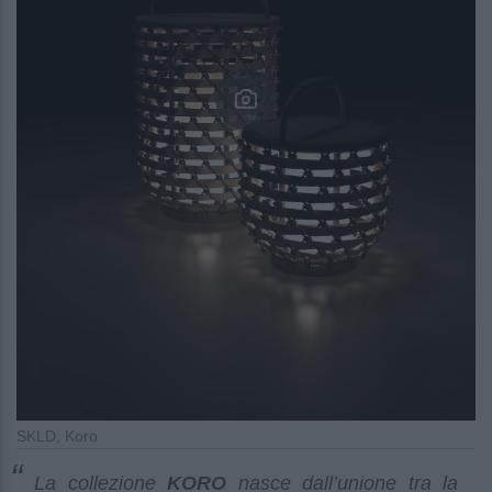
SKLD, Koro
La collezione
KORO
nasce dall’unione tra la