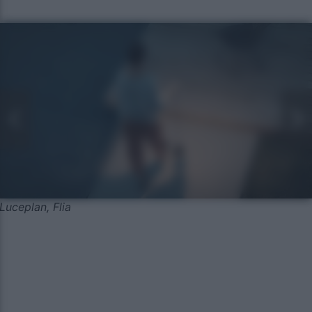
Luceplan, Flia