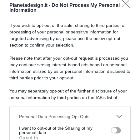
Pianetadesign.it -
Do Not Process My Personal
Information
If you wish to opt-out of the sale, sharing to third parties, or
processing of your personal or sensitive information for
targeted advertising by us, please use the below opt-out
© 2026 - Pianeta Design - P.IVA 04827280654 - Testata
section to confirm your selection.
Registrata Al Tribunale Di Nocera Inferiore N. 8/2020 - RG N.
1336/2020
Please note that after your opt-out request is processed you
ISCRIZIONE AL ROC N. 35792 – ISCRITTA ALL’ANSO
may continue seeing interest-based ads based on personal
(ASSOCIAZIONE NAZIONALE STAMPA ONLINE)
information utilized by us or personal information disclosed to
third parties prior to your opt-out.
PRIVACY E NOTIFICHE
You may separately opt-out of the further disclosure of your
personal information by third parties on the IAB’s list of
PREFERENZE PRIVACY
downstream participants.
MAPPA DEL SITO
Personal Data Processing Opt Outs
This information may also be disclosed by us to third parties
on the IAB’s List of Downstream Participants that may further
I want to opt-out of the Sharing of my
disclose it to other third parties.
personal data.
Opted In