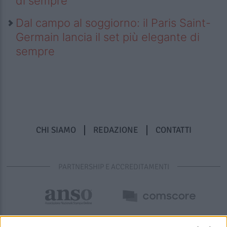
di sempre
Dal campo al soggiorno: il Paris Saint-
Germain lancia il set più elegante di
sempre
CHI SIAMO
REDAZIONE
CONTATTI
PARTNERSHIP E ACCREDITAMENTI