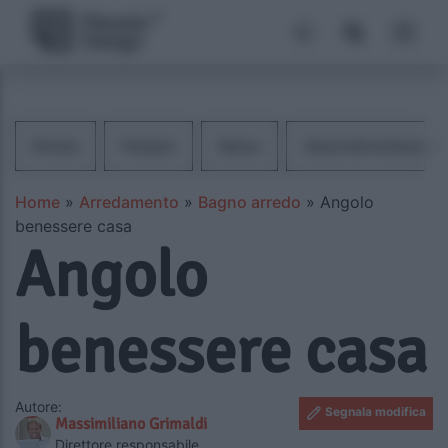
Doccia
Parquet
Sauna
Vasca Idromassaggi
Home
»
Arredamento
»
Bagno arredo
»
Angolo
benessere casa
Angolo
benessere casa
Autore:
Segnala modifica
Massimiliano Grimaldi
Direttore responsabile