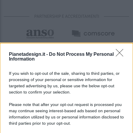
PARTNERSHIP E ACCREDITAMENTI
Pianetadesign.it -
Do Not Process My Personal
Information
If you wish to opt-out of the sale, sharing to third parties, or
processing of your personal or sensitive information for
targeted advertising by us, please use the below opt-out
© 2026 - Pianeta Design - P.IVA 04827280654 - Testata
section to confirm your selection.
Registrata Al Tribunale Di Nocera Inferiore N. 8/2020 - RG N.
1336/2020
Please note that after your opt-out request is processed you
ISCRIZIONE AL ROC N. 35792 – ISCRITTA ALL’ANSO
may continue seeing interest-based ads based on personal
(ASSOCIAZIONE NAZIONALE STAMPA ONLINE)
information utilized by us or personal information disclosed to
third parties prior to your opt-out.
PRIVACY E NOTIFICHE