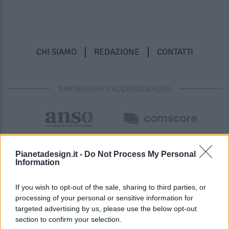
CHI SIAMO
REDAZIONE
CONTATTI
PARTNERSHIP E ACCREDITAMENTI
Pianetadesign.it -
Do Not Process My Personal
Information
If you wish to opt-out of the sale, sharing to third parties, or
processing of your personal or sensitive information for
targeted advertising by us, please use the below opt-out
© 2026 - Pianeta Design - P.IVA 04827280654 - Testata
section to confirm your selection.
Registrata Al Tribunale Di Nocera Inferiore N. 8/2020 - RG N.