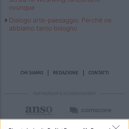
ovunque
Dialogo arte-paesaggio. Perché ne
abbiamo tanto bisogno
CHI SIAMO
REDAZIONE
CONTATTI
PARTNERSHIP E ACCREDITAMENTI