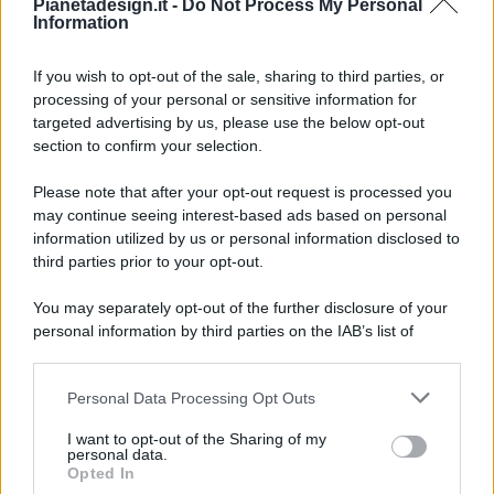
Pianetadesign.it -
Do Not Process My Personal
Information
If you wish to opt-out of the sale, sharing to third parties, or
processing of your personal or sensitive information for
targeted advertising by us, please use the below opt-out
© 2026 - Pianeta Design - P.IVA 04827280654 - Testata
section to confirm your selection.
Registrata Al Tribunale Di Nocera Inferiore N. 8/2020 - RG N.
1336/2020
Please note that after your opt-out request is processed you
ISCRIZIONE AL ROC N. 35792 – ISCRITTA ALL’ANSO
may continue seeing interest-based ads based on personal
(ASSOCIAZIONE NAZIONALE STAMPA ONLINE)
information utilized by us or personal information disclosed to
third parties prior to your opt-out.
PRIVACY E NOTIFICHE
You may separately opt-out of the further disclosure of your
personal information by third parties on the IAB’s list of
PREFERENZE PRIVACY
downstream participants.
MAPPA DEL SITO
Personal Data Processing Opt Outs
This information may also be disclosed by us to third parties
on the IAB’s List of Downstream Participants that may further
I want to opt-out of the Sharing of my
disclose it to other third parties.
personal data.
Opted In