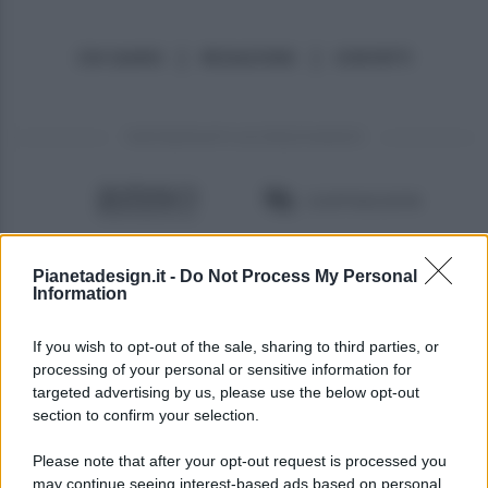
CHI SIAMO
REDAZIONE
CONTATTI
PARTNERSHIP E ACCREDITAMENTI
Pianetadesign.it -
Do Not Process My Personal
Information
If you wish to opt-out of the sale, sharing to third parties, or
processing of your personal or sensitive information for
targeted advertising by us, please use the below opt-out
© 2026 - Pianeta Design - P.IVA 04827280654 - Testata
section to confirm your selection.
Registrata Al Tribunale Di Nocera Inferiore N. 8/2020 - RG N.
1336/2020
Please note that after your opt-out request is processed you
ISCRIZIONE AL ROC N. 35792 – ISCRITTA ALL’ANSO
may continue seeing interest-based ads based on personal