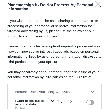
Pianetadesign.it -
Do Not Process My Personal
Information
If you wish to opt-out of the sale, sharing to third parties, or
processing of your personal or sensitive information for
targeted advertising by us, please use the below opt-out
© 2026 - Pianeta Design - P.IVA 04827280654 - Testata
section to confirm your selection.
Registrata Al Tribunale Di Nocera Inferiore N. 8/2020 - RG N.
1336/2020
Please note that after your opt-out request is processed you
ISCRIZIONE AL ROC N. 35792 – ISCRITTA ALL’ANSO
may continue seeing interest-based ads based on personal
(ASSOCIAZIONE NAZIONALE STAMPA ONLINE)
information utilized by us or personal information disclosed to
third parties prior to your opt-out.
PRIVACY E NOTIFICHE
You may separately opt-out of the further disclosure of your
personal information by third parties on the IAB’s list of
PREFERENZE PRIVACY
downstream participants.
MAPPA DEL SITO
Personal Data Processing Opt Outs
This information may also be disclosed by us to third parties
on the IAB’s List of Downstream Participants that may further
I want to opt-out of the Sharing of my
disclose it to other third parties.
personal data.
Opted In