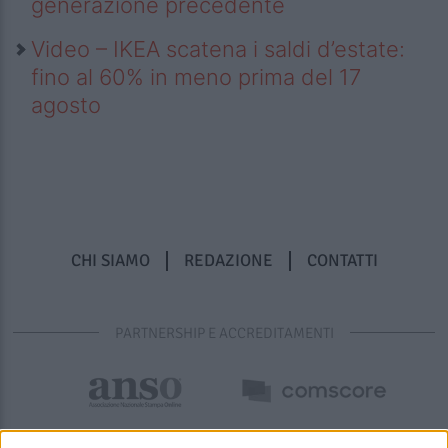
generazione precedente
Video – IKEA scatena i saldi d’estate:
fino al 60% in meno prima del 17
agosto
CHI SIAMO
REDAZIONE
CONTATTI
PARTNERSHIP E ACCREDITAMENTI