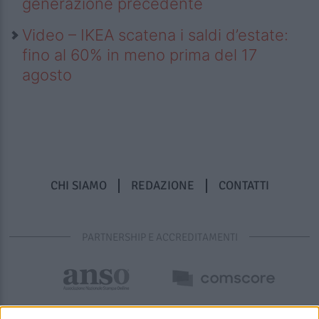
generazione precedente
Video – IKEA scatena i saldi d’estate:
fino al 60% in meno prima del 17
agosto
CHI SIAMO
REDAZIONE
CONTATTI
PARTNERSHIP E ACCREDITAMENTI