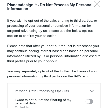
Pianetadesign.it -
Do Not Process My Personal
Information
If you wish to opt-out of the sale, sharing to third parties, or
processing of your personal or sensitive information for
targeted advertising by us, please use the below opt-out
© 2026 - Pianeta Design - P.IVA 04827280654 - Testata
section to confirm your selection.
Registrata Al Tribunale Di Nocera Inferiore N. 8/2020 - RG N.
1336/2020
Please note that after your opt-out request is processed you
ISCRIZIONE AL ROC N. 35792 – ISCRITTA ALL’ANSO
may continue seeing interest-based ads based on personal
(ASSOCIAZIONE NAZIONALE STAMPA ONLINE)
information utilized by us or personal information disclosed to
third parties prior to your opt-out.
PRIVACY E NOTIFICHE
You may separately opt-out of the further disclosure of your
personal information by third parties on the IAB’s list of
PREFERENZE PRIVACY
downstream participants.
MAPPA DEL SITO
Personal Data Processing Opt Outs
This information may also be disclosed by us to third parties
on the IAB’s List of Downstream Participants that may further
I want to opt-out of the Sharing of my
disclose it to other third parties.
personal data.
Opted In