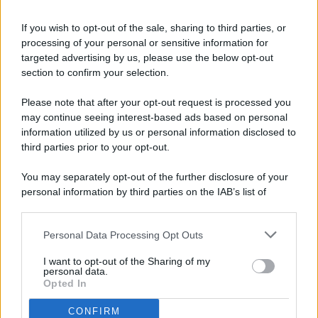
If you wish to opt-out of the sale, sharing to third parties, or
processing of your personal or sensitive information for
targeted advertising by us, please use the below opt-out
© 2026 - Pianeta Design - P.IVA 04827280654 - Testata
section to confirm your selection.
Registrata Al Tribunale Di Nocera Inferiore N. 8/2020 - RG N.
1336/2020
Please note that after your opt-out request is processed you
ISCRIZIONE AL ROC N. 35792 – ISCRITTA ALL’ANSO
may continue seeing interest-based ads based on personal
(ASSOCIAZIONE NAZIONALE STAMPA ONLINE)
information utilized by us or personal information disclosed to
third parties prior to your opt-out.
PRIVACY E NOTIFICHE
You may separately opt-out of the further disclosure of your
personal information by third parties on the IAB’s list of
PREFERENZE PRIVACY
downstream participants.
MAPPA DEL SITO
Personal Data Processing Opt Outs
This information may also be disclosed by us to third parties
on the IAB’s List of Downstream Participants that may further
I want to opt-out of the Sharing of my
disclose it to other third parties.
personal data.
Opted In
CONFIRM