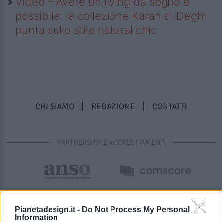
Video – Avere un living da sogno è
possibile: la collezione Karan di Deghi
punta sullo stile natural chic
CHI SIAMO
REDAZIONE
CONTATTI
PARTNERSHIP E ACCREDITAMENTI
Pianetadesign.it -
Do Not Process My Personal
Information