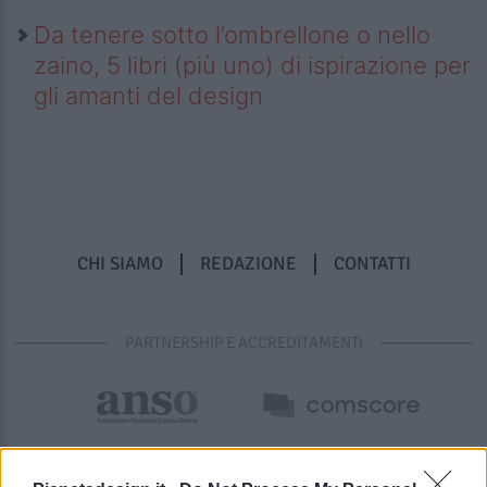
Da tenere sotto l’ombrellone o nello
zaino, 5 libri (più uno) di ispirazione per
gli amanti del design
CHI SIAMO
REDAZIONE
CONTATTI
PARTNERSHIP E ACCREDITAMENTI