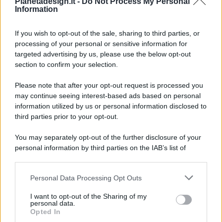
Pianetadesign.it -
Do Not Process My Personal
Information
If you wish to opt-out of the sale, sharing to third parties, or
processing of your personal or sensitive information for
targeted advertising by us, please use the below opt-out
© 2026 - Pianeta Design - P.IVA 04827280654 - Testata
section to confirm your selection.
Registrata Al Tribunale Di Nocera Inferiore N. 8/2020 - RG N.
1336/2020
Please note that after your opt-out request is processed you
ISCRIZIONE AL ROC N. 35792 – ISCRITTA ALL’ANSO
may continue seeing interest-based ads based on personal
(ASSOCIAZIONE NAZIONALE STAMPA ONLINE)
information utilized by us or personal information disclosed to
third parties prior to your opt-out.
PRIVACY E NOTIFICHE
You may separately opt-out of the further disclosure of your
personal information by third parties on the IAB’s list of
PREFERENZE PRIVACY
downstream participants.
MAPPA DEL SITO
Personal Data Processing Opt Outs
This information may also be disclosed by us to third parties
on the IAB’s List of Downstream Participants that may further
I want to opt-out of the Sharing of my
disclose it to other third parties.
personal data.
Opted In