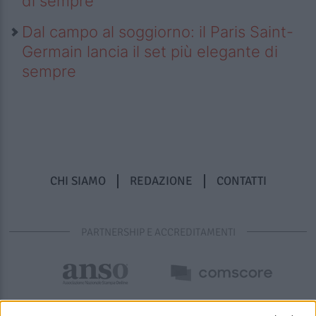
di sempre
Dal campo al soggiorno: il Paris Saint-
Germain lancia il set più elegante di
sempre
CHI SIAMO
REDAZIONE
CONTATTI
PARTNERSHIP E ACCREDITAMENTI