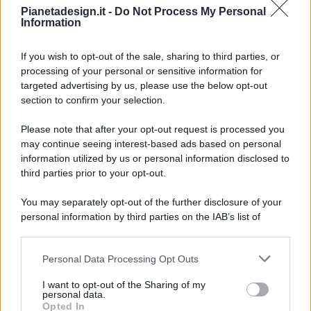
Pianetadesign.it -
Do Not Process My Personal
Information
If you wish to opt-out of the sale, sharing to third parties, or
processing of your personal or sensitive information for
targeted advertising by us, please use the below opt-out
© 2026 - Pianeta Design - P.IVA 04827280654 - Testata
section to confirm your selection.
Registrata Al Tribunale Di Nocera Inferiore N. 8/2020 - RG N.
1336/2020
Please note that after your opt-out request is processed you
ISCRIZIONE AL ROC N. 35792 – ISCRITTA ALL’ANSO
may continue seeing interest-based ads based on personal
(ASSOCIAZIONE NAZIONALE STAMPA ONLINE)
information utilized by us or personal information disclosed to
third parties prior to your opt-out.
PRIVACY E NOTIFICHE
You may separately opt-out of the further disclosure of your
personal information by third parties on the IAB’s list of
PREFERENZE PRIVACY
downstream participants.
MAPPA DEL SITO
Personal Data Processing Opt Outs
This information may also be disclosed by us to third parties
on the IAB’s List of Downstream Participants that may further
I want to opt-out of the Sharing of my
disclose it to other third parties.
personal data.
Opted In