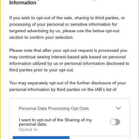
Information
If you wish to opt-out of the sale, sharing to third parties, or
processing of your personal or sensitive information for
targeted advertising by us, please use the below opt-out
© 2026 - Pianeta Design - P.IVA 04827280654 - Testata
section to confirm your selection.
Registrata Al Tribunale Di Nocera Inferiore N. 8/2020 - RG N.
1336/2020
Please note that after your opt-out request is processed you
ISCRIZIONE AL ROC N. 35792 – ISCRITTA ALL’ANSO
may continue seeing interest-based ads based on personal
(ASSOCIAZIONE NAZIONALE STAMPA ONLINE)
information utilized by us or personal information disclosed to
third parties prior to your opt-out.
PRIVACY E NOTIFICHE
You may separately opt-out of the further disclosure of your
personal information by third parties on the IAB’s list of
PREFERENZE PRIVACY
downstream participants.
MAPPA DEL SITO
Personal Data Processing Opt Outs
This information may also be disclosed by us to third parties
on the IAB’s List of Downstream Participants that may further
I want to opt-out of the Sharing of my
disclose it to other third parties.
personal data.
Opted In