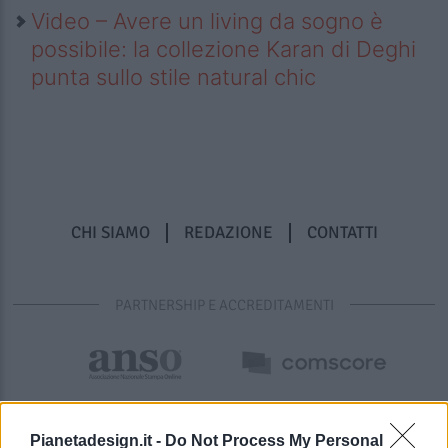
Video – Avere un living da sogno è
possibile: la collezione Karan di Deghi
punta sullo stile natural chic
CHI SIAMO
REDAZIONE
CONTATTI
PARTNERSHIP E ACCREDITAMENTI
Pianetadesign.it -
Do Not Process My Personal