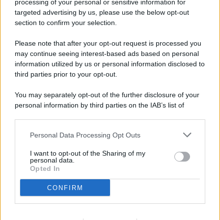
processing of your personal or sensitive information for
targeted advertising by us, please use the below opt-out
© 2026 - Pianeta Design - P.IVA 04827280654 - Testata
section to confirm your selection.
Registrata Al Tribunale Di Nocera Inferiore N. 8/2020 - RG N.
1336/2020
Please note that after your opt-out request is processed you
ISCRIZIONE AL ROC N. 35792 – ISCRITTA ALL’ANSO
may continue seeing interest-based ads based on personal
(ASSOCIAZIONE NAZIONALE STAMPA ONLINE)
information utilized by us or personal information disclosed to
third parties prior to your opt-out.
PRIVACY E NOTIFICHE
You may separately opt-out of the further disclosure of your
personal information by third parties on the IAB’s list of
PREFERENZE PRIVACY
downstream participants.
MAPPA DEL SITO
Personal Data Processing Opt Outs
This information may also be disclosed by us to third parties
on the IAB’s List of Downstream Participants that may further
I want to opt-out of the Sharing of my
disclose it to other third parties.
personal data.
Opted In
CONFIRM