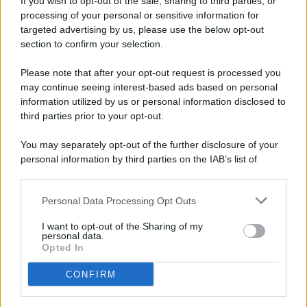
If you wish to opt-out of the sale, sharing to third parties, or
processing of your personal or sensitive information for
targeted advertising by us, please use the below opt-out
© 2026 - Pianeta Design - P.IVA 04827280654 - Testata
section to confirm your selection.
Registrata Al Tribunale Di Nocera Inferiore N. 8/2020 - RG N.
1336/2020
Please note that after your opt-out request is processed you
ISCRIZIONE AL ROC N. 35792 – ISCRITTA ALL’ANSO
may continue seeing interest-based ads based on personal
(ASSOCIAZIONE NAZIONALE STAMPA ONLINE)
information utilized by us or personal information disclosed to
third parties prior to your opt-out.
PRIVACY E NOTIFICHE
You may separately opt-out of the further disclosure of your
personal information by third parties on the IAB’s list of
PREFERENZE PRIVACY
downstream participants.
MAPPA DEL SITO
Personal Data Processing Opt Outs
This information may also be disclosed by us to third parties
on the IAB’s List of Downstream Participants that may further
I want to opt-out of the Sharing of my
disclose it to other third parties.
personal data.
Opted In
CONFIRM