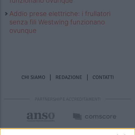
funzionano ovunque
Addio prese elettriche: i frullatori
senza fili Westwing funzionano
ovunque
CHI SIAMO
REDAZIONE
CONTATTI
PARTNERSHIP E ACCREDITAMENTI