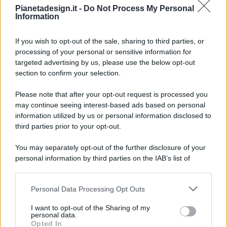
Pianetadesign.it -
Do Not Process My Personal
Information
If you wish to opt-out of the sale, sharing to third parties, or
processing of your personal or sensitive information for
targeted advertising by us, please use the below opt-out
© 2026 - Pianeta Design - P.IVA 04827280654 - Testata
section to confirm your selection.
Registrata Al Tribunale Di Nocera Inferiore N. 8/2020 - RG N.
1336/2020
Please note that after your opt-out request is processed you
ISCRIZIONE AL ROC N. 35792 – ISCRITTA ALL’ANSO
may continue seeing interest-based ads based on personal
(ASSOCIAZIONE NAZIONALE STAMPA ONLINE)
information utilized by us or personal information disclosed to
third parties prior to your opt-out.
PRIVACY E NOTIFICHE
You may separately opt-out of the further disclosure of your
personal information by third parties on the IAB’s list of
PREFERENZE PRIVACY
downstream participants.
MAPPA DEL SITO
Personal Data Processing Opt Outs
This information may also be disclosed by us to third parties
on the IAB’s List of Downstream Participants that may further
I want to opt-out of the Sharing of my
disclose it to other third parties.
personal data.
Opted In