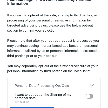
Information
If you wish to opt-out of the sale, sharing to third parties, or
processing of your personal or sensitive information for
targeted advertising by us, please use the below opt-out
© 2026 - Pianeta Design - P.IVA 04827280654 - Testata
section to confirm your selection.
Registrata Al Tribunale Di Nocera Inferiore N. 8/2020 - RG N.
1336/2020
Please note that after your opt-out request is processed you
ISCRIZIONE AL ROC N. 35792 – ISCRITTA ALL’ANSO
may continue seeing interest-based ads based on personal
(ASSOCIAZIONE NAZIONALE STAMPA ONLINE)
information utilized by us or personal information disclosed to
third parties prior to your opt-out.
PRIVACY E NOTIFICHE
You may separately opt-out of the further disclosure of your
personal information by third parties on the IAB’s list of
PREFERENZE PRIVACY
downstream participants.
MAPPA DEL SITO
Personal Data Processing Opt Outs
This information may also be disclosed by us to third parties
on the IAB’s List of Downstream Participants that may further
I want to opt-out of the Sharing of my
disclose it to other third parties.
personal data.
Opted In