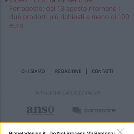
Ferragosto: dal 13 agosto ritornano i
due prodotti più richiesti a meno di 100
euro
CHI SIAMO
REDAZIONE
CONTATTI
PARTNERSHIP E ACCREDITAMENTI
Pianetadesign.it -
Do Not Process My Personal