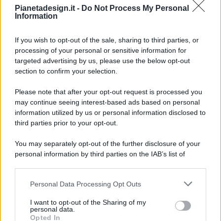
Pianetadesign.it -
Do Not Process My Personal
Information
If you wish to opt-out of the sale, sharing to third parties, or
processing of your personal or sensitive information for
targeted advertising by us, please use the below opt-out
© 2026 - Pianeta Design - P.IVA 04827280654 - Testata
section to confirm your selection.
Registrata Al Tribunale Di Nocera Inferiore N. 8/2020 - RG N.
1336/2020
Please note that after your opt-out request is processed you
ISCRIZIONE AL ROC N. 35792 – ISCRITTA ALL’ANSO
may continue seeing interest-based ads based on personal
(ASSOCIAZIONE NAZIONALE STAMPA ONLINE)
information utilized by us or personal information disclosed to
third parties prior to your opt-out.
PRIVACY E NOTIFICHE
You may separately opt-out of the further disclosure of your
personal information by third parties on the IAB’s list of
PREFERENZE PRIVACY
downstream participants.
MAPPA DEL SITO
Personal Data Processing Opt Outs
This information may also be disclosed by us to third parties
on the IAB’s List of Downstream Participants that may further
I want to opt-out of the Sharing of my
disclose it to other third parties.
personal data.
Opted In