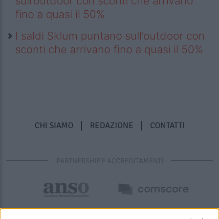
sull’outdoor con sconti che arrivano
fino a quasi il 50%
I saldi Sklum puntano sull’outdoor con
sconti che arrivano fino a quasi il 50%
CHI SIAMO
REDAZIONE
CONTATTI
PARTNERSHIP E ACCREDITAMENTI