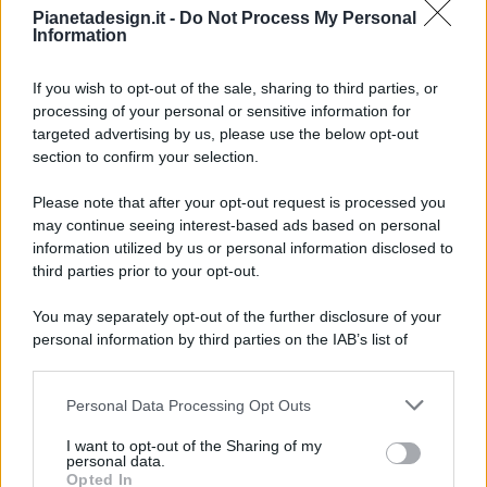
Pianetadesign.it -
Do Not Process My Personal
Information
If you wish to opt-out of the sale, sharing to third parties, or
processing of your personal or sensitive information for
targeted advertising by us, please use the below opt-out
© 2026 - Pianeta Design - P.IVA 04827280654 - Testata
section to confirm your selection.
Registrata Al Tribunale Di Nocera Inferiore N. 8/2020 - RG N.
1336/2020
Please note that after your opt-out request is processed you
ISCRIZIONE AL ROC N. 35792 – ISCRITTA ALL’ANSO
may continue seeing interest-based ads based on personal
(ASSOCIAZIONE NAZIONALE STAMPA ONLINE)
information utilized by us or personal information disclosed to
third parties prior to your opt-out.
PRIVACY E NOTIFICHE
You may separately opt-out of the further disclosure of your
personal information by third parties on the IAB’s list of
PREFERENZE PRIVACY
downstream participants.
MAPPA DEL SITO
Personal Data Processing Opt Outs
This information may also be disclosed by us to third parties
on the IAB’s List of Downstream Participants that may further
I want to opt-out of the Sharing of my
disclose it to other third parties.
personal data.
Opted In