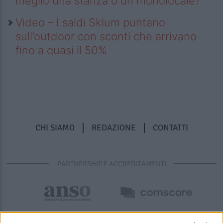
meglio una stanza o un monolocale?
Video – I saldi Sklum puntano
sull’outdoor con sconti che arrivano
fino a quasi il 50%
CHI SIAMO
REDAZIONE
CONTATTI
PARTNERSHIP E ACCREDITAMENTI