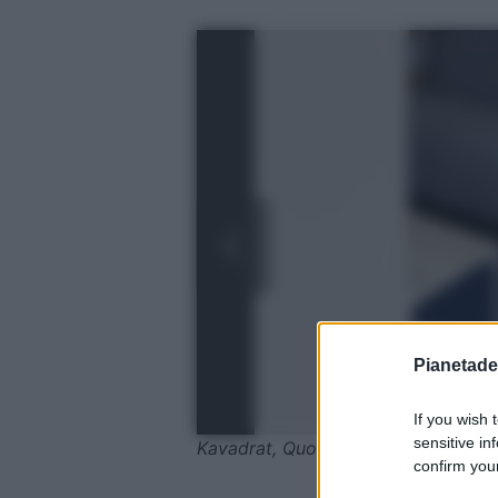
Pianetades
If you wish 
sensitive in
Kavadrat, Quote
confirm your