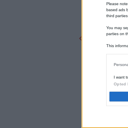
Please note
based ads b
third parties
You may sepa
parties on t
This informa
Participants
Persona
I want t
Opted 