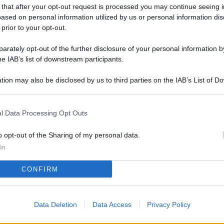
L
 that after your opt-out request is processed you may continue seeing i
ased on personal information utilized by us or personal information dis
 prior to your opt-out.
rately opt-out of the further disclosure of your personal information by
M
he IAB’s list of downstream participants.
ab
di
tion may also be disclosed by us to third parties on the IAB’s List of 
 that may further disclose it to other third parties.
Vi
l Data Processing Opt Outs
so
co
o opt-out of the Sharing of my personal data.
pu
In
Av
CONFIRM
po
Ka
Data Deletion
Data Access
Privacy Policy
st