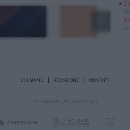
Da
l’
li
pe
CHI SIAMO
REDAZIONE
CONTATTI
PARTNERSHIP E ACCREDITAMENTI