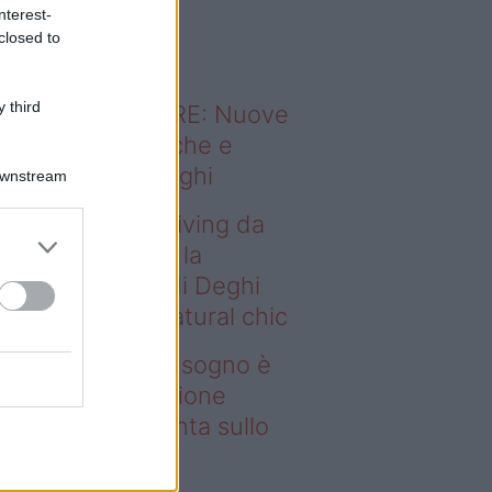
o sapevi che...
nterest-
closed to
 third
ODERNO ABITARE: Nuove
itudini domestiche e
namismo dei luoghi
Downstream
deo – Avere un living da
gno è possibile: la
llezione Karan di Deghi
nta sullo stile natural chic
ere un living da sogno è
ssibile: la collezione
ran di Deghi punta sullo
ile natural chic