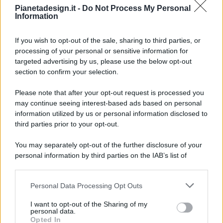
Pianetadesign.it -
Do Not Process My Personal
Information
If you wish to opt-out of the sale, sharing to third parties, or
processing of your personal or sensitive information for
targeted advertising by us, please use the below opt-out
© 2026 - Pianeta Design - P.IVA 04827280654 - Testata
section to confirm your selection.
Registrata Al Tribunale Di Nocera Inferiore N. 8/2020 - RG N.
1336/2020
Please note that after your opt-out request is processed you
ISCRIZIONE AL ROC N. 35792 – ISCRITTA ALL’ANSO
may continue seeing interest-based ads based on personal
(ASSOCIAZIONE NAZIONALE STAMPA ONLINE)
information utilized by us or personal information disclosed to
third parties prior to your opt-out.
PRIVACY E NOTIFICHE
You may separately opt-out of the further disclosure of your
personal information by third parties on the IAB’s list of
PREFERENZE PRIVACY
downstream participants.
MAPPA DEL SITO
Personal Data Processing Opt Outs
This information may also be disclosed by us to third parties
on the IAB’s List of Downstream Participants that may further
I want to opt-out of the Sharing of my
disclose it to other third parties.
personal data.
Opted In