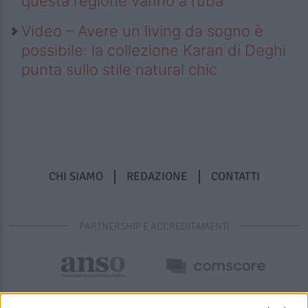
questa regione vanno a ruba
Video – Avere un living da sogno è
possibile: la collezione Karan di Deghi
punta sullo stile natural chic
CHI SIAMO
REDAZIONE
CONTATTI
PARTNERSHIP E ACCREDITAMENTI