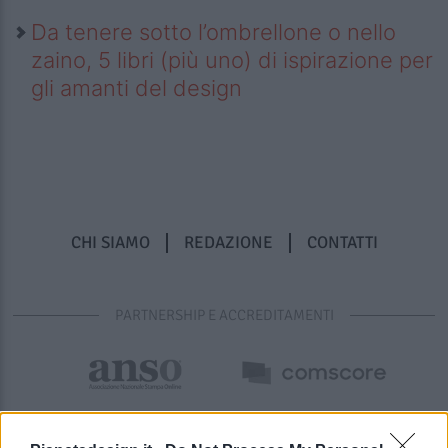
Da tenere sotto l’ombrellone o nello
zaino, 5 libri (più uno) di ispirazione per
gli amanti del design
CHI SIAMO
REDAZIONE
CONTATTI
PARTNERSHIP E ACCREDITAMENTI