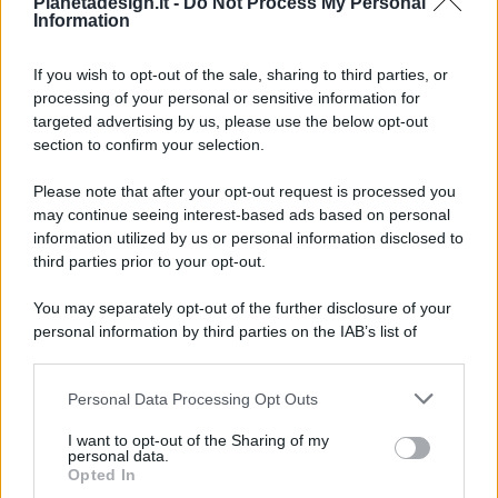
Pianetadesign.it -
Do Not Process My Personal
Information
If you wish to opt-out of the sale, sharing to third parties, or
processing of your personal or sensitive information for
targeted advertising by us, please use the below opt-out
© 2026 - Pianeta Design - P.IVA 04827280654 - Testata
section to confirm your selection.
Registrata Al Tribunale Di Nocera Inferiore N. 8/2020 - RG N.
1336/2020
Please note that after your opt-out request is processed you
ISCRIZIONE AL ROC N. 35792 – ISCRITTA ALL’ANSO
may continue seeing interest-based ads based on personal
(ASSOCIAZIONE NAZIONALE STAMPA ONLINE)
information utilized by us or personal information disclosed to
third parties prior to your opt-out.
PRIVACY E NOTIFICHE
You may separately opt-out of the further disclosure of your
personal information by third parties on the IAB’s list of
PREFERENZE PRIVACY
downstream participants.
MAPPA DEL SITO
Personal Data Processing Opt Outs
This information may also be disclosed by us to third parties
on the IAB’s List of Downstream Participants that may further
I want to opt-out of the Sharing of my
disclose it to other third parties.
personal data.
Opted In