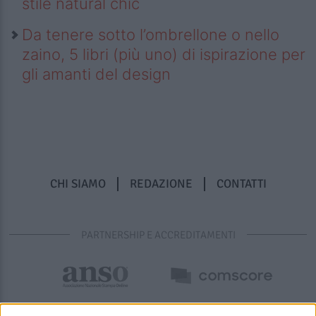
stile natural chic
Da tenere sotto l’ombrellone o nello
zaino, 5 libri (più uno) di ispirazione per
gli amanti del design
CHI SIAMO
REDAZIONE
CONTATTI
PARTNERSHIP E ACCREDITAMENTI