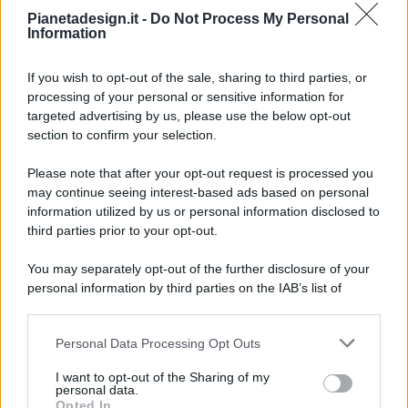
Pianetadesign.it -
Do Not Process My Personal
Information
If you wish to opt-out of the sale, sharing to third parties, or
processing of your personal or sensitive information for
targeted advertising by us, please use the below opt-out
© 2026 - Pianeta Design - P.IVA 04827280654 - Testata
section to confirm your selection.
Registrata Al Tribunale Di Nocera Inferiore N. 8/2020 - RG N.
1336/2020
Please note that after your opt-out request is processed you
ISCRIZIONE AL ROC N. 35792 – ISCRITTA ALL’ANSO
may continue seeing interest-based ads based on personal
(ASSOCIAZIONE NAZIONALE STAMPA ONLINE)
information utilized by us or personal information disclosed to
third parties prior to your opt-out.
PRIVACY E NOTIFICHE
You may separately opt-out of the further disclosure of your
personal information by third parties on the IAB’s list of
PREFERENZE PRIVACY
downstream participants.
MAPPA DEL SITO
Personal Data Processing Opt Outs
This information may also be disclosed by us to third parties
on the IAB’s List of Downstream Participants that may further
I want to opt-out of the Sharing of my
disclose it to other third parties.
personal data.
Opted In