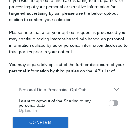
If you wish to opt-out of the sale, sharing to third parties, or
processing of your personal or sensitive information for
targeted advertising by us, please use the below opt-out
© 2026 - Pianeta Design - P.IVA 04827280654 - Testata
section to confirm your selection.
Registrata Al Tribunale Di Nocera Inferiore N. 8/2020 - RG N.
1336/2020
Please note that after your opt-out request is processed you
ISCRIZIONE AL ROC N. 35792 – ISCRITTA ALL’ANSO
may continue seeing interest-based ads based on personal
(ASSOCIAZIONE NAZIONALE STAMPA ONLINE)
information utilized by us or personal information disclosed to
third parties prior to your opt-out.
PRIVACY E NOTIFICHE
You may separately opt-out of the further disclosure of your
personal information by third parties on the IAB’s list of
PREFERENZE PRIVACY
downstream participants.
MAPPA DEL SITO
Personal Data Processing Opt Outs
This information may also be disclosed by us to third parties
on the IAB’s List of Downstream Participants that may further
I want to opt-out of the Sharing of my
disclose it to other third parties.
personal data.
Opted In
CONFIRM