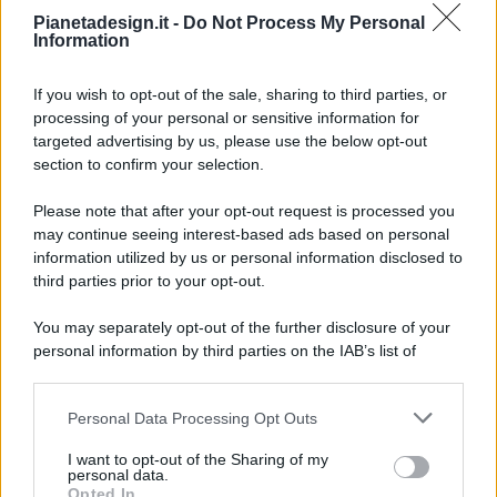
Pianetadesign.it -
Do Not Process My Personal
Information
If you wish to opt-out of the sale, sharing to third parties, or
processing of your personal or sensitive information for
targeted advertising by us, please use the below opt-out
© 2026 - Pianeta Design - P.IVA 04827280654 - Testata
section to confirm your selection.
Registrata Al Tribunale Di Nocera Inferiore N. 8/2020 - RG N.
1336/2020
Please note that after your opt-out request is processed you
ISCRIZIONE AL ROC N. 35792 – ISCRITTA ALL’ANSO
may continue seeing interest-based ads based on personal
(ASSOCIAZIONE NAZIONALE STAMPA ONLINE)
information utilized by us or personal information disclosed to
third parties prior to your opt-out.
PRIVACY E NOTIFICHE
You may separately opt-out of the further disclosure of your
personal information by third parties on the IAB’s list of
PREFERENZE PRIVACY
downstream participants.
MAPPA DEL SITO
Personal Data Processing Opt Outs
This information may also be disclosed by us to third parties
on the IAB’s List of Downstream Participants that may further
I want to opt-out of the Sharing of my
disclose it to other third parties.
personal data.
Opted In