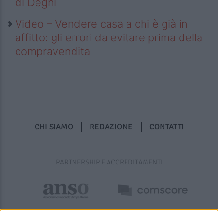
di Deghi
Video – Vendere casa a chi è già in
affitto: gli errori da evitare prima della
compravendita
CHI SIAMO
REDAZIONE
CONTATTI
PARTNERSHIP E ACCREDITAMENTI