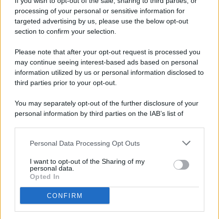
If you wish to opt-out of the sale, sharing to third parties, or
processing of your personal or sensitive information for
targeted advertising by us, please use the below opt-out
© 2026 - Pianeta Design - P.IVA 04827280654 - Testata
section to confirm your selection.
Registrata Al Tribunale Di Nocera Inferiore N. 8/2020 - RG N.
1336/2020
Please note that after your opt-out request is processed you
ISCRIZIONE AL ROC N. 35792 – ISCRITTA ALL’ANSO
may continue seeing interest-based ads based on personal
(ASSOCIAZIONE NAZIONALE STAMPA ONLINE)
information utilized by us or personal information disclosed to
third parties prior to your opt-out.
PRIVACY E NOTIFICHE
You may separately opt-out of the further disclosure of your
personal information by third parties on the IAB’s list of
PREFERENZE PRIVACY
downstream participants.
MAPPA DEL SITO
Personal Data Processing Opt Outs
This information may also be disclosed by us to third parties
on the IAB’s List of Downstream Participants that may further
I want to opt-out of the Sharing of my
disclose it to other third parties.
personal data.
Opted In
CONFIRM