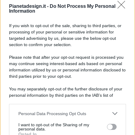
Pianetadesign.it -
Do Not Process My Personal
Information
If you wish to opt-out of the sale, sharing to third parties, or
processing of your personal or sensitive information for
targeted advertising by us, please use the below opt-out
© 2026 - Pianeta Design - P.IVA 04827280654 - Testata
section to confirm your selection.
Registrata Al Tribunale Di Nocera Inferiore N. 8/2020 - RG N.
1336/2020
Please note that after your opt-out request is processed you
ISCRIZIONE AL ROC N. 35792 – ISCRITTA ALL’ANSO
may continue seeing interest-based ads based on personal
(ASSOCIAZIONE NAZIONALE STAMPA ONLINE)
information utilized by us or personal information disclosed to
third parties prior to your opt-out.
PRIVACY E NOTIFICHE
You may separately opt-out of the further disclosure of your
personal information by third parties on the IAB’s list of
PREFERENZE PRIVACY
downstream participants.
MAPPA DEL SITO
Personal Data Processing Opt Outs
This information may also be disclosed by us to third parties
on the IAB’s List of Downstream Participants that may further
I want to opt-out of the Sharing of my
disclose it to other third parties.
personal data.
Opted In