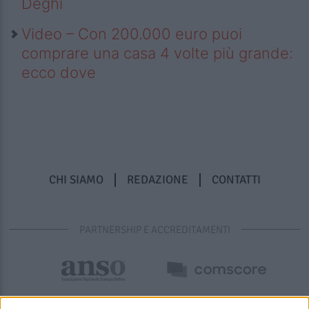
Deghi
Video – Con 200.000 euro puoi
comprare una casa 4 volte più grande:
ecco dove
CHI SIAMO
REDAZIONE
CONTATTI
PARTNERSHIP E ACCREDITAMENTI