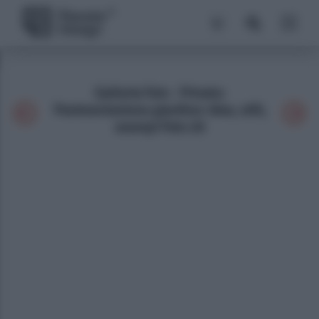
Galleria foto - Privato:
Pavimentazione giardino: idee, stili,
esempi Foto 26