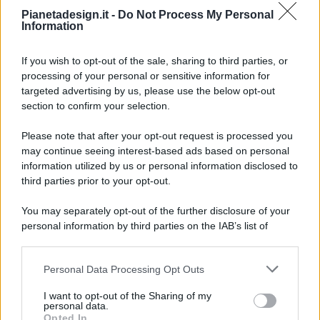
Pianetadesign.it -
Do Not Process My Personal
Information
If you wish to opt-out of the sale, sharing to third parties, or
processing of your personal or sensitive information for
targeted advertising by us, please use the below opt-out
© 2026 - Pianeta Design - P.IVA 04827280654 - Testata
section to confirm your selection.
Registrata Al Tribunale Di Nocera Inferiore N. 8/2020 - RG N.
1336/2020
Please note that after your opt-out request is processed you
ISCRIZIONE AL ROC N. 35792 – ISCRITTA ALL’ANSO
may continue seeing interest-based ads based on personal
(ASSOCIAZIONE NAZIONALE STAMPA ONLINE)
information utilized by us or personal information disclosed to
third parties prior to your opt-out.
PRIVACY E NOTIFICHE
You may separately opt-out of the further disclosure of your
personal information by third parties on the IAB’s list of
PREFERENZE PRIVACY
downstream participants.
MAPPA DEL SITO
Personal Data Processing Opt Outs
This information may also be disclosed by us to third parties
on the IAB’s List of Downstream Participants that may further
I want to opt-out of the Sharing of my
disclose it to other third parties.
personal data.
Opted In