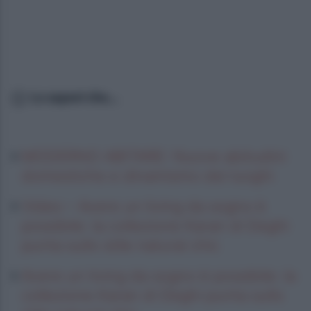
Lo sapevi che...
MODERNO ABITARE: Nuove abitudini
domestiche e dinamismo dei luoghi
Video – Avere un living da sogno è
possibile: la collezione Karan di Deghi
punta sullo stile natural chic
Avere un living da sogno è possibile: la
collezione Karan di Deghi punta sullo