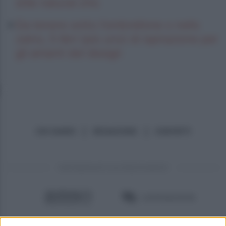
stile natural chic
Da tenere sotto l’ombrellone o nello
zaino, 5 libri (più uno) di ispirazione per
gli amanti del design
CHI SIAMO
REDAZIONE
CONTATTI
PARTNERSHIP E ACCREDITAMENTI